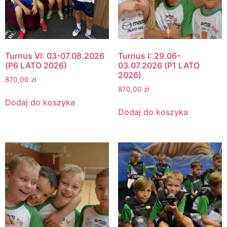
Turnus VI: 03-07.08.2026
Turnus I: 29.06-
(P6 LATO 2026)
03.07.2026 (P1 LATO
2026)
870,00
zł
870,00
zł
Dodaj do koszyka
Dodaj do koszyka