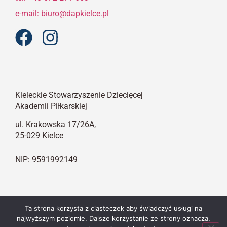
e-mail: biuro@dapkielce.pl
Kieleckie Stowarzyszenie Dziecięcej
Akademii Piłkarskiej
ul. Krakowska 17/26A,
25-029 Kielce
NIP: 9591992149
Polityka Prywatności
Ta strona korzysta z ciasteczek aby świadczyć usługi na
najwyższym poziomie. Dalsze korzystanie ze strony oznacza,