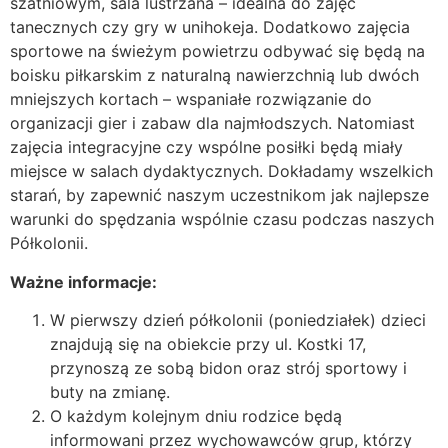
szatniowym, sala lustrzana – idealna do zajęć
tanecznych czy gry w unihokeja. Dodatkowo zajęcia
sportowe na świeżym powietrzu odbywać się będą na
boisku piłkarskim z naturalną nawierzchnią lub dwóch
mniejszych kortach – wspaniałe rozwiązanie do
organizacji gier i zabaw dla najmłodszych. Natomiast
zajęcia integracyjne czy wspólne posiłki będą miały
miejsce w salach dydaktycznych. Dokładamy wszelkich
starań, by zapewnić naszym uczestnikom jak najlepsze
warunki do spędzania wspólnie czasu podczas naszych
Półkolonii.
Ważne informacje:
W pierwszy dzień półkolonii (poniedziałek) dzieci
znajdują się na obiekcie przy ul. Kostki 17,
przynoszą ze sobą bidon oraz strój sportowy i
buty na zmianę.
O każdym kolejnym dniu rodzice będą
informowani przez wychowawców grup, którzy