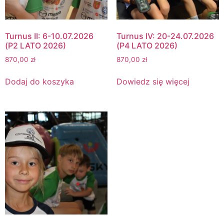
Turnus II: 6-10.07.2026
Turnus IV: 20-24.07.2026
(P2 LATO 2026)
(P4 LATO 2026)
870,00
zł
870,00
zł
Dodaj do koszyka
Dowiedz się więcej