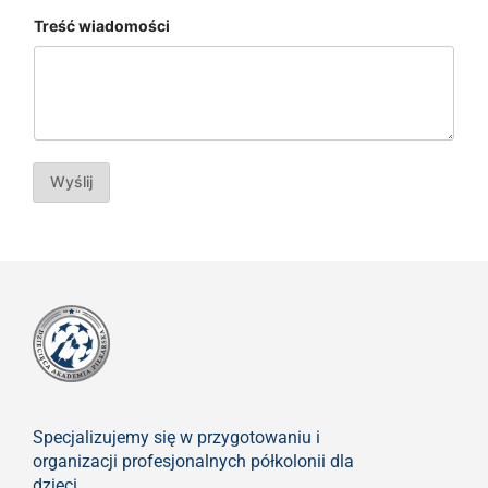
p
Treść wiadomości
s
e
u
d
o
n
i
m
I
Wyślij
m
i
ę
w
i
a
d
o
m
o
ś
c
i
Specjalizujemy się w przygotowaniu i
organizacji profesjonalnych półkolonii dla
dzieci.