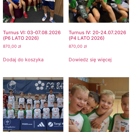
Turnus VI: 03-07.08.2026
Turnus IV: 20-24.07.2026
(P6 LATO 2026)
(P4 LATO 2026)
870,00
zł
870,00
zł
Dodaj do koszyka
Dowiedz się więcej