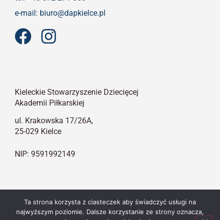
e-mail: biuro@dapkielce.pl
Kieleckie Stowarzyszenie Dziecięcej
Akademii Piłkarskiej
ul. Krakowska 17/26A,
25-029 Kielce
NIP: 9591992149
Polityka Prywatności
Ta strona korzysta z ciasteczek aby świadczyć usługi na
najwyższym poziomie. Dalsze korzystanie ze strony oznacza,