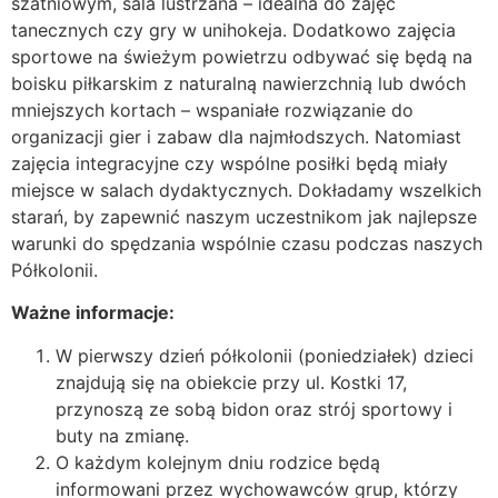
szatniowym, sala lustrzana – idealna do zajęć
tanecznych czy gry w unihokeja. Dodatkowo zajęcia
sportowe na świeżym powietrzu odbywać się będą na
boisku piłkarskim z naturalną nawierzchnią lub dwóch
mniejszych kortach – wspaniałe rozwiązanie do
organizacji gier i zabaw dla najmłodszych. Natomiast
zajęcia integracyjne czy wspólne posiłki będą miały
miejsce w salach dydaktycznych. Dokładamy wszelkich
starań, by zapewnić naszym uczestnikom jak najlepsze
warunki do spędzania wspólnie czasu podczas naszych
Półkolonii.
Ważne informacje:
W pierwszy dzień półkolonii (poniedziałek) dzieci
znajdują się na obiekcie przy ul. Kostki 17,
przynoszą ze sobą bidon oraz strój sportowy i
buty na zmianę.
O każdym kolejnym dniu rodzice będą
informowani przez wychowawców grup, którzy